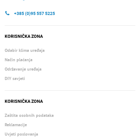
+385 (0)95 557 5225
KORISNIČKA ZONA
Odabir klima uređaja
Način plaćanja
Održavanje uređaja
DIY savjeti
KORISNIČKA ZONA
Zaštita osobnih podataka
Reklamacije
Uvjeti poslovanja