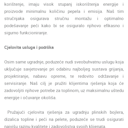
korištenje, imaju visok stupanj iskorištenja energije i
proizvode minimalnu količinu pepela i emisija. Naš tim
stručnjaka osigurava stručnu montažu i optimalno
podešavanje peći kako bi se osiguralo njihovo efikasno i
sigurno funkcioniranje.
Cjelovita usluga i podrška
Osim same ugradnje, poduzeće nudi sveobuhvatnu uslugu koja
uključuje savjetovanje pri odabiru najboljeg sustava grijanja,
projektiranje, nabavu opreme, te redovito održavanje i
servisiranje. Naš cilj je pružiti klijentima rješenja koja će
zadovoljiti njihove potrebe za toplinom, uz maksimalnu uštedu
energije i očuvanje okoliša.
Pružajući cjelovita rješenja za ugradnju plinskih bojlera,
dizalica topline i peći na pelete, poduzeće se trudi osigurati
najvišu razinu kvalitete i zadovoljstva svojih klijenata.