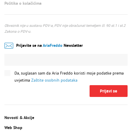
Politika o kolačićima
Obveznik nije u sustavu PDV-a, PDV nije obračunat temeljem čl. 90 st.1 i st.2
Zakona o PDV-u.
Prijavite se na
AriaFreddo
Newsletter
Da, suglasan sam da Aria Freddo koristi moje podatke prema
uvjetima
Zaštite osobnih podataka
Prijavi se
Novosti & Akcije
Web Shop