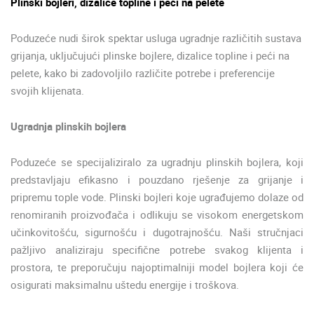
Plinski bojleri, dizalice topline i peći na pelete
Poduzeće nudi širok spektar usluga ugradnje različitih sustava
grijanja, uključujući plinske bojlere, dizalice topline i peći na
pelete, kako bi zadovoljilo različite potrebe i preferencije
svojih klijenata.
Ugradnja plinskih bojlera
Poduzeće se specijaliziralo za ugradnju plinskih bojlera, koji
predstavljaju efikasno i pouzdano rješenje za grijanje i
pripremu tople vode. Plinski bojleri koje ugrađujemo dolaze od
renomiranih proizvođača i odlikuju se visokom energetskom
učinkovitošću, sigurnošću i dugotrajnošću. Naši stručnjaci
pažljivo analiziraju specifične potrebe svakog klijenta i
prostora, te preporučuju najoptimalniji model bojlera koji će
osigurati maksimalnu uštedu energije i troškova.