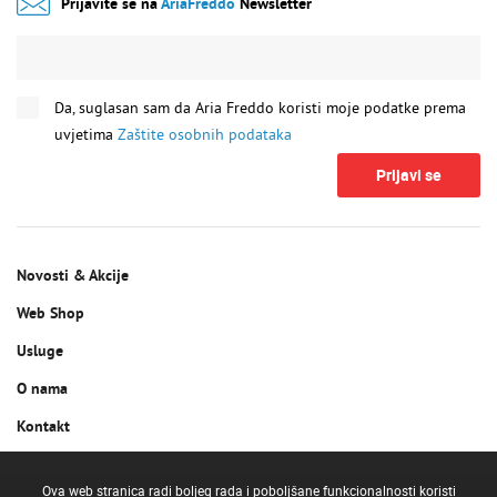
Prijavite se na
AriaFreddo
Newsletter
Da, suglasan sam da Aria Freddo koristi moje podatke prema
uvjetima
Zaštite osobnih podataka
Prijavi se
Novosti & Akcije
Web Shop
Usluge
O nama
Kontakt
Ova web stranica radi boljeg rada i poboljšane funkcionalnosti koristi