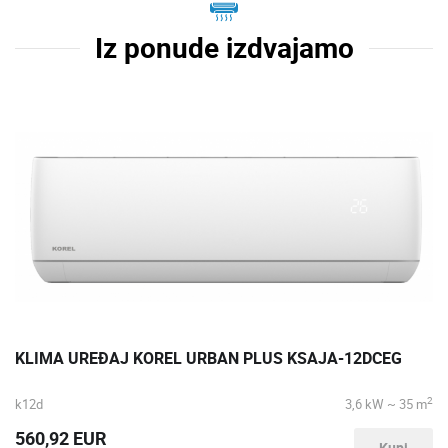
Iz ponude izdvajamo
KLIMA UREĐAJ KOREL URBAN PLUS KSAJA-12DCEG
2
k12d
3,6 kW ~ 35 m
560,92 EUR
Kupi