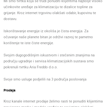
Mi smo tvrtka koja se trudi ponuditi klijentima najbolje visoko
učinkovite uređaje za klimatizaciju te dizalice topline za
grijanje. Kroz internet trgovinu olakšati odabir, kupovinu te
dostavu.
Iskorištavanje energije iz okoliša je čista energija. Za
očuvanje naše planete bitan je održivi razvoj te pametno
korištenje te iste čiste energije.
Svojim dugogodišnjim iskustvom i stečenim znanjima na
području ugradnje i servisa klimatizacijskih sustava smo
pokrenuli tvrtku Aria Freddo d.o.o.
Svoje smo usluge podjelili na 3 područja poslovanja
Prodaja
Kroz kanale internet prodaje želimo rasti te ponuditi klijentima