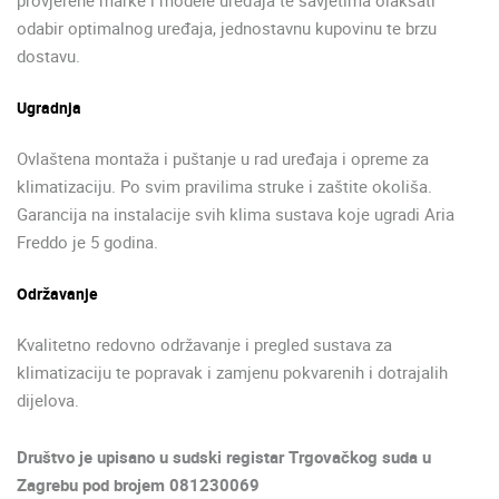
provjerene marke i modele uređaja te savjetima olakšati
odabir optimalnog uređaja, jednostavnu kupovinu te brzu
dostavu.
Ugradnja
Ovlaštena montaža i puštanje u rad uređaja i opreme za
klimatizaciju. Po svim pravilima struke i zaštite okoliša.
Garancija na instalacije svih klima sustava koje ugradi Aria
Freddo je 5 godina.
Održavanje
Kvalitetno redovno održavanje i pregled sustava za
klimatizaciju te popravak i zamjenu pokvarenih i dotrajalih
dijelova.
Društvo je upisano u sudski registar Trgovačkog suda u
Zagrebu pod brojem 081230069