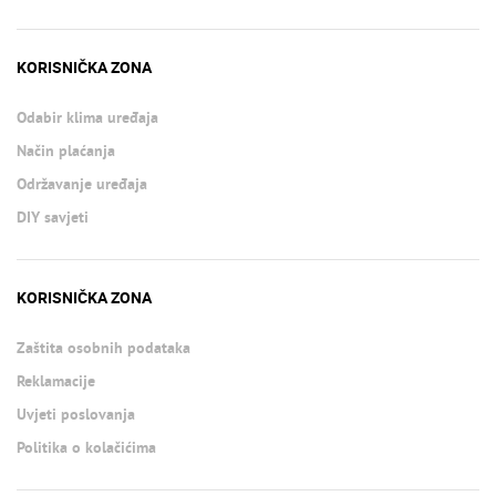
KORISNIČKA ZONA
Odabir klima uređaja
Način plaćanja
Održavanje uređaja
DIY savjeti
KORISNIČKA ZONA
Zaštita osobnih podataka
Reklamacije
Uvjeti poslovanja
Politika o kolačićima