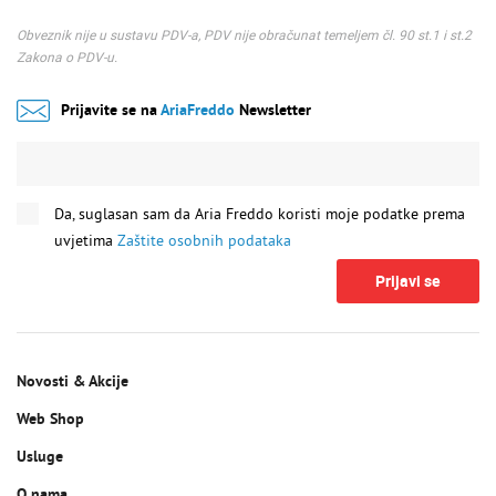
Obveznik nije u sustavu PDV-a, PDV nije obračunat temeljem čl. 90 st.1 i st.2
Zakona o PDV-u.
Prijavite se na
AriaFreddo
Newsletter
Da, suglasan sam da Aria Freddo koristi moje podatke prema
uvjetima
Zaštite osobnih podataka
Prijavi se
Novosti & Akcije
Web Shop
Usluge
O nama