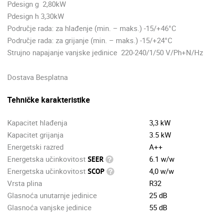
Pdesign g 2,80kW
Pdesign h 3,30kW
Područje rada: za hlađenje (min. – maks.) -15/+46°C
Područje rada: za grijanje (min. – maks.) -15/+24°C
Strujno napajanje vanjske jedinice 220-240/1/50 V/Ph+N/Hz
Dostava Besplatna
Tehničke karakteristike
Kapacitet hlađenja
3,3 kW
Kapacitet grijanja
3.5 kW
Energetski razred
A++
Energetska učinkovitost
6.1 w/w
SEER
Energetska učinkovitost
4,0 w/w
SCOP
Vrsta plina
R32
Glasnoća unutarnje jedinice
25 dB
Glasnoća vanjske jedinice
55 dB