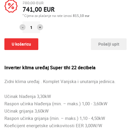
780,00 EUR
741,00 EUR
* Cijena za plaćanje na rate iznosi
815,10
eur
-
+
U košaricu
Pošalji upit
Inverter klima uređaj
Super tihi 22 decibela
Zidni klima uređaj . Komplet Vanjska i unutarnja jedinica.
Učinak hlađenja 3,30kW
Raspon učinka hlađenja (min. – maks.) 1,00 - 3,60kW
Učinak grijanja 3,60kW
Raspon učinka grijanja (min. – maks.) 1,10 - 4,50kW
Koeficijent energetske učinkovitosti EER 3,00W/W