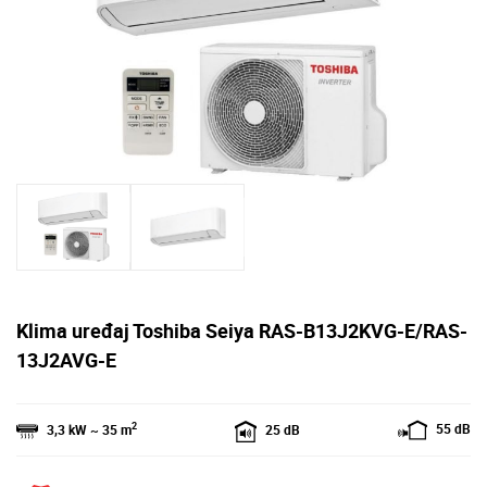
Klima uređaj Toshiba Seiya RAS-B13J2KVG-E/RAS-
13J2AVG-E
2
55 dB
3,3 kW ~ 35 m
25 dB