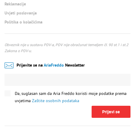
Reklamacije
Uvjeti poslovanja
Politika o kolačićima
Obveznik nije u sustavu PDV-a, PDV nije obračunat temeljem čl. 90 st.1 i st.2
Zakona o PDV-u.
Prijavite se na
AriaFreddo
Newsletter
Da, suglasan sam da Aria Freddo koristi moje podatke prema
uvjetima
Zaštite osobnih podataka
Prijavi se