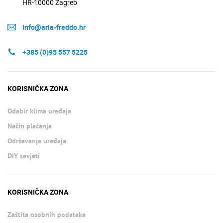
HR-10000 Zagreb
info@aria-freddo.hr
+385 (0)95 557 5225
KORISNIČKA ZONA
Odabir klima uređaja
Način plaćanja
Održavanje uređaja
DIY savjeti
KORISNIČKA ZONA
Zaštita osobnih podataka