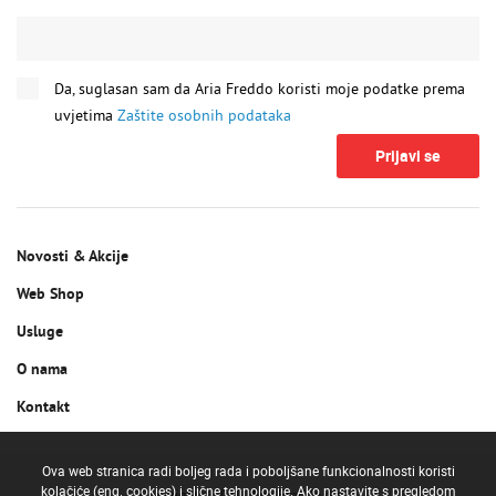
Da, suglasan sam da Aria Freddo koristi moje podatke prema
uvjetima
Zaštite osobnih podataka
Prijavi se
Novosti & Akcije
Web Shop
Usluge
O nama
Kontakt
Ova web stranica radi boljeg rada i poboljšane funkcionalnosti koristi
kolačiće (eng. cookies) i slične tehnologije. Ako nastavite s pregledom
Copyright c 2019. Aria Freddo d.o.o.