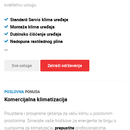
kvalitetnu uslugu.
Standard Servis klima uređaja
Montaža klima uređaja
Dubinsko čišćenje uređaja
Nadopuna rashladnog plina
...
Sve usluge
Zatraži održavanje
POSLOVNA
PONUDA
Komercijalna klimatizacija
Pouzdana i provjerena rješenja za vašu klimu u poslovnim
prostorima. Smanjite vaše troškove za energente te brigu o
sustavima za klimatizaciju
prepustite
profesionalcima.