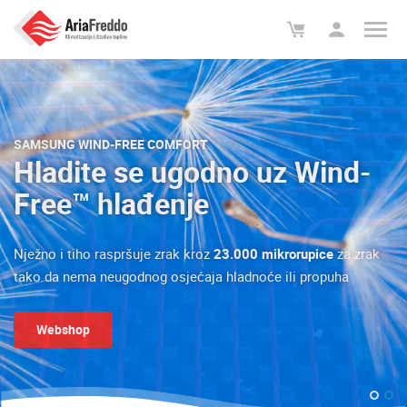
SAMSUNG WIND-FREE COMFORT
Hladite se ugodno uz Wind-
Free™ hlađenje
Nježno i tiho raspršuje zrak kroz
23.000 mikrorupice
za zrak
tako da nema neugodnog osjećaja hladnoće ili propuha
Webshop