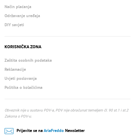
Način plaćanja
Održavanje uređaja
DIY savjeti
KORISNIČKA ZONA
Zaštita osobnih podataka
Reklamacije
Uvjeti poslovanja
Politika o kolačićima
Obveznik nije u sustavu PDV-a, PDV nije obračunat temeljem čl. 90 st.1 i st.2
Zakona o PDV-u.
Prijavite se na
AriaFreddo
Newsletter