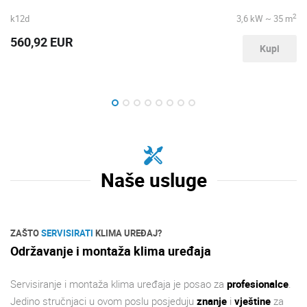
2
k12d
3,6 kW ~ 35 m
560,92 EUR
Kupi
Naše usluge
ZAŠTO
SERVISIRATI
KLIMA UREĐAJ?
Održavanje i montaža klima uređaja
Servisiranje i montaža klima uređaja je posao za
profesionalce
.
Jedino stručnjaci u ovom poslu posjeduju
znanje
i
vještine
za