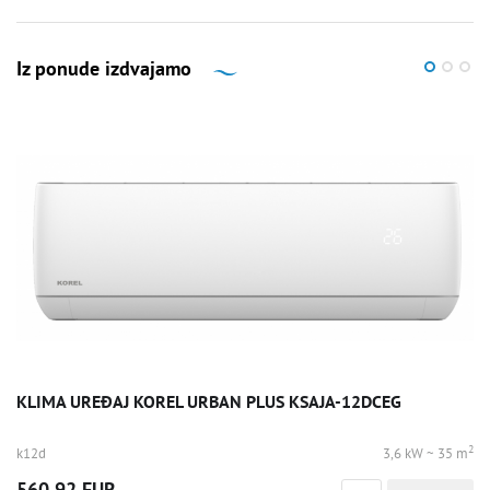
Iz ponude izdvajamo
KLIMA UREĐAJ KOREL URBAN PLUS KSAJA-12DCEG
2
k12d
3,6 kW ~ 35 m
560,92 EUR