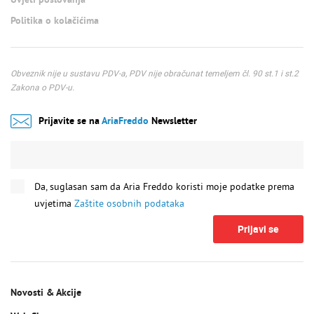
Politika o kolačićima
Obveznik nije u sustavu PDV-a, PDV nije obračunat temeljem čl. 90 st.1 i st.2
Zakona o PDV-u.
Prijavite se na
AriaFreddo
Newsletter
Da, suglasan sam da Aria Freddo koristi moje podatke prema
uvjetima
Zaštite osobnih podataka
Prijavi se
Novosti & Akcije