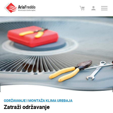
ODRŽAVANJE I MONTAŽA KLIMA UREĐAJA
Zatraži održavanje